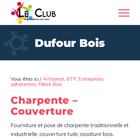
Dufour Bois
Vous êtes ici /
Artisanat
,
BTP
,
Entreprises
adhérentes
,
Filière Bois
Charpente –
Couverture
Fourniture et pose de charpente traditionnelle et
industrielle, couverture tuile, ossature bois.